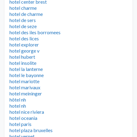
hotel center brest
hotel charme
hotel de charme
hotel de sers
hotel de seze
hotel des iles borromees
hotel des lices
hotel explorer
hotel george v
hotel hubert
hotel insolite
hotel la lanterne
hotel le bayonne
hotel mariotte
hotel marivaux
hotel meininger
hôtel nh
hotel nh
hotel nice riviera
hotel oceania
hotel paris
hotel plaza bruxelles
hotel vernet