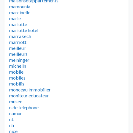
maisonsetappartements
mamounia
marcinelle
marie
mariotte
mariotte hotel
marrakech
marriott
meilleur
meilleurs
meininger
michelin
mobile
mobiles
mobilis
monceau immobilier
moniteur educateur
musee
n de telephone
namur
nb
nh
nice