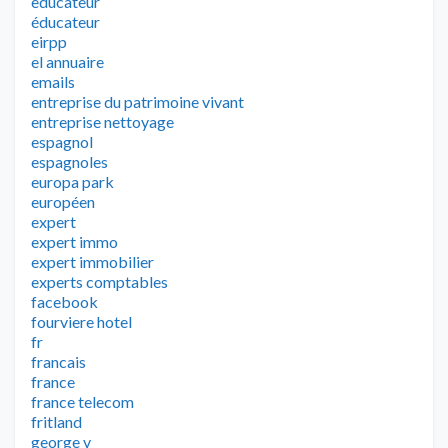
educateur
éducateur
eirpp
el annuaire
emails
entreprise du patrimoine vivant
entreprise nettoyage
espagnol
espagnoles
europa park
européen
expert
expert immo
expert immobilier
experts comptables
facebook
fourviere hotel
fr
francais
france
france telecom
fritland
george v