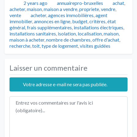
Publié
Auteur
Catégories
2 years ago
annuairepro-bruxelles
achat
,
acheter
,
maison
,
maison a vendre
,
propriete
,
vendre
,
Tags
vente
acheter
,
agences immobilières
,
agent
immobilier
,
annonces en ligne
,
budget
,
critères
,
état
général
,
frais supplémentaires
,
installations électriques
,
installations sanitaires
,
isolation
,
localisation
,
maison
,
maison à acheter
,
nombre de chambres
,
offre d'achat
,
recherche
,
toit
,
type de logement
,
visites guidées
Laisser un commentaire
Votre adresse e-mail ne sera pas publiée.
Texte de l'avis