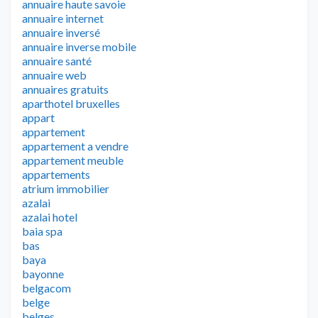
annuaire haute savoie
annuaire internet
annuaire inversé
annuaire inverse mobile
annuaire santé
annuaire web
annuaires gratuits
aparthotel bruxelles
appart
appartement
appartement a vendre
appartement meuble
appartements
atrium immobilier
azalai
azalai hotel
baia spa
bas
baya
bayonne
belgacom
belge
belges