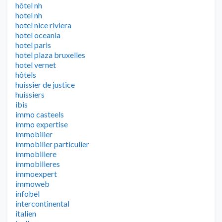
hôtel nh
hotel nh
hotel nice riviera
hotel oceania
hotel paris
hotel plaza bruxelles
hotel vernet
hôtels
huissier de justice
huissiers
ibis
immo casteels
immo expertise
immobilier
immobilier particulier
immobiliere
immobilieres
immoexpert
immoweb
infobel
intercontinental
italien