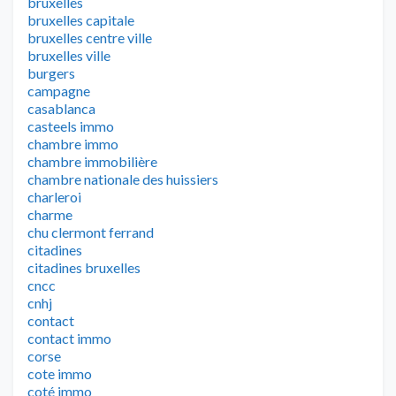
bruxelles
bruxelles capitale
bruxelles centre ville
bruxelles ville
burgers
campagne
casablanca
casteels immo
chambre immo
chambre immobilière
chambre nationale des huissiers
charleroi
charme
chu clermont ferrand
citadines
citadines bruxelles
cncc
cnhj
contact
contact immo
corse
cote immo
coté immo