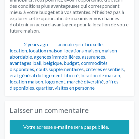
des conditions plus avantageuses qui correspondent
mieux à votre budget et à vos attentes. N’hésitez pas à
explorer cette option afin de maximiser vos chances
d’obtenir un accord avantageux pour la location de votre
future maison.
Publié
Auteur
Catégories
2 years ago
annuairepro-bruxelles
Tags
location
,
location maison
,
locations maison
,
maison
abordable
,
agences immobilières
,
assurances
,
avantages
,
bail
,
belgique
,
budget
,
commodités
disponibles
,
coûts supplémentaires
,
critères essentiels
,
état général du logement
,
liberté
,
location de maison
,
location maison
,
logement
,
marché diversifié
,
offres
disponibles
,
quartier
,
visites en personne
Laisser un commentaire
Votre adresse e-mail ne sera pas publiée.