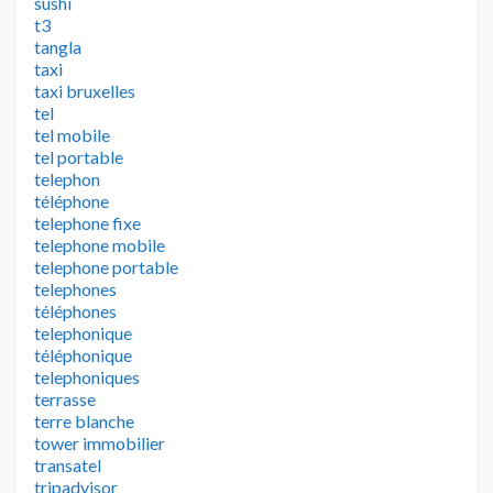
sushi
t3
tangla
taxi
taxi bruxelles
tel
tel mobile
tel portable
telephon
téléphone
telephone fixe
telephone mobile
telephone portable
telephones
téléphones
telephonique
téléphonique
telephoniques
terrasse
terre blanche
tower immobilier
transatel
tripadvisor