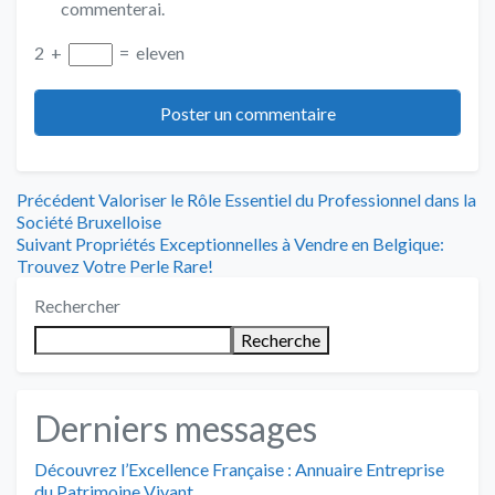
commenterai.
2
+
=
eleven
Navigation
Article
Précédent
Valoriser le Rôle Essentiel du Professionnel dans la
précédent
Société Bruxelloise
de
Article
:
Suivant
Propriétés Exceptionnelles à Vendre en Belgique:
suivant
Trouvez Votre Perle Rare!
l’article
:
Rechercher
Recherche
Derniers messages
Découvrez l’Excellence Française : Annuaire Entreprise
du Patrimoine Vivant