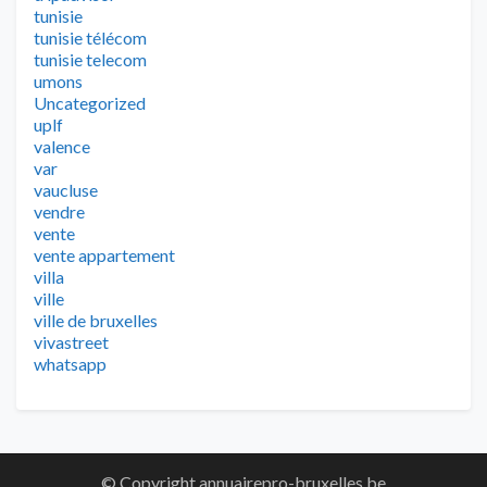
tunisie
tunisie télécom
tunisie telecom
umons
Uncategorized
uplf
valence
var
vaucluse
vendre
vente
vente appartement
villa
ville
ville de bruxelles
vivastreet
whatsapp
© Copyright annuairepro-bruxelles.be