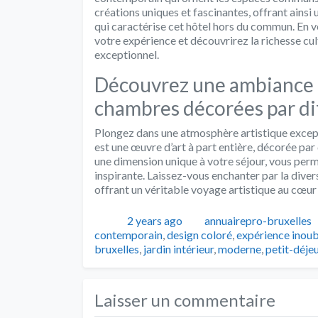
créations uniques et fascinantes, offrant ainsi
qui caractérise cet hôtel hors du commun. En vo
votre expérience et découvrirez la richesse cult
exceptionnel.
Découvrez une ambiance a
chambres décorées par dif
Plongez dans une atmosphère artistique except
est une œuvre d’art à part entière, décorée par
une dimension unique à votre séjour, vous perm
inspirante. Laissez-vous enchanter par la diver
offrant un véritable voyage artistique au cœur 
Publié
Auteur
2 years ago
annuairepro-bruxelles
contemporain
,
design coloré
,
expérience inoub
bruxelles
,
jardin intérieur
,
moderne
,
petit-déje
Laisser un commentaire