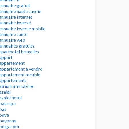
annuaire gratuit
annuaire haute savoie
annuaire internet
annuaire inversé
annuaire inverse mobile
annuaire santé
annuaire web
annuaires gratuits
aparthotel bruxelles
appart
appartement
appartement a vendre
appartement meuble
appartements
atrium immobilier
azalai
azalai hotel
baia spa
bas
baya
bayonne
belgacom