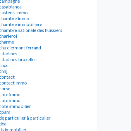
campagne
casablanca
casteels immo
chambre immo
chambre immobilière
chambre nationale des huissiers
charleroi
charme
chu clermont ferrand
citadines
citadines bruxelles
cncc
cnhj
contact
contact immo
corse
cote immo
coté immo
cote immobilier
cpam
de particulier à particulier
dea
ds immobilier