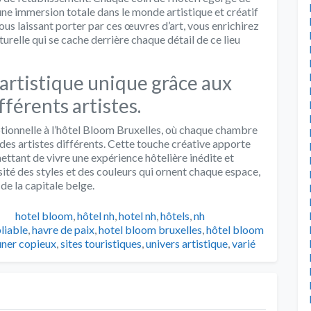
 une immersion totale dans le monde artistique et créatif
us laissant porter par ces œuvres d’art, vous enrichirez
urelle qui se cache derrière chaque détail de ce lieu
rtistique unique grâce aux
férents artistes.
ionnelle à l’hôtel Bloom Bruxelles, où chaque chambre
 des artistes différents. Cette touche créative apporte
ettant de vivre une expérience hôtelière inédite et
sité des styles et des couleurs qui ornent chaque espace,
de la capitale belge.
Catégories
Tags
hotel bloom
,
hôtel nh
,
hotel nh
,
hôtels
,
nh
liable
,
havre de paix
,
hotel bloom bruxelles
,
hôtel bloom
uner copieux
,
sites touristiques
,
univers artistique
,
varié