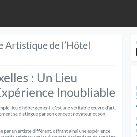
 Artistique de l’Hôtel
elles : Un Lieu
xpérience Inoubliable
imple lieu d’hébergement, c’est une véritable œuvre d’art.
ssement se distingue par son concept novateur et son
par un artiste différent, offrant ainsi une expérience
s motifs originaux et les éléments design font de cet hôtel