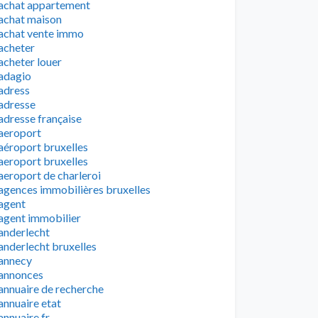
achat appartement
achat maison
achat vente immo
acheter
acheter louer
adagio
adress
adresse
adresse française
aeroport
aéroport bruxelles
aeroport bruxelles
aeroport de charleroi
agences immobilières bruxelles
agent
agent immobilier
anderlecht
anderlecht bruxelles
annecy
annonces
annuaire de recherche
annuaire etat
annuaire fr