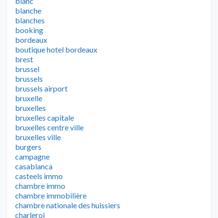
blanc
blanche
blanches
booking
bordeaux
boutique hotel bordeaux
brest
brussel
brussels
brussels airport
bruxelle
bruxelles
bruxelles capitale
bruxelles centre ville
bruxelles ville
burgers
campagne
casablanca
casteels immo
chambre immo
chambre immobilière
chambre nationale des huissiers
charleroi