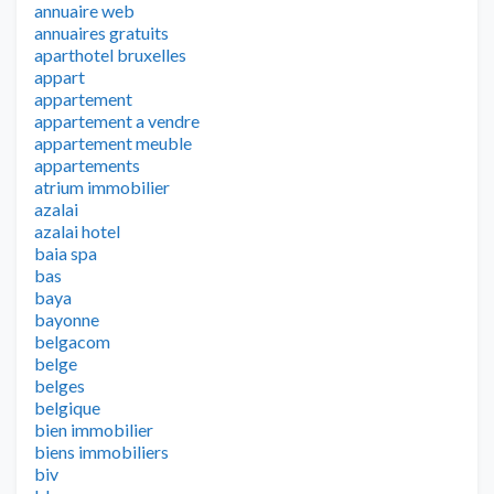
annuaire web
annuaires gratuits
aparthotel bruxelles
appart
appartement
appartement a vendre
appartement meuble
appartements
atrium immobilier
azalai
azalai hotel
baia spa
bas
baya
bayonne
belgacom
belge
belges
belgique
bien immobilier
biens immobiliers
biv