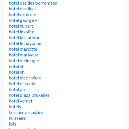
hotel des iles borromees
hotel des lices
hotel explorer
hotel george v
hotel hubert
hotel insolite
hotel la lanterne
hotel le bayonne
hotel mariotte
hotel marivaux
hotel meininger
hôtel nh
hotel nh
hotel nice riviera
hotel oceania
hotel paris
hotel plaza bruxelles
hotel vernet
hôtels
huissier de justice
huissiers
ibis