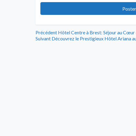
Navigation
Article
Précédent
Hôtel Centre à Brest: Séjour au Cœur d
Article
précédent
Suivant
Découvrez le Prestigieux Hôtel Ariana a
de
suivant
:
:
l’article