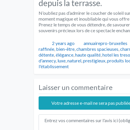
depuis la terrasse.
N’oubliez pas d’admirer le coucher de soleil sur
moment magique et inoubliable qui vous offre u
Prenez le temps de vous détendre, de savourer l
souvenirs précieux lors de ce spectacle enchan
Publié
Auteur
2 years ago
annuairepro-bruxelles
raffinée
,
bien-être
,
chambres spacieuses
,
char
détente
,
élégance
,
haute qualité
,
hotel les tre
d'annecy
,
luxe
,
naturel
,
prestigieux
,
produits lo
l'établissement
Laisser un commentaire
Votre adresse e-mail ne sera pas publiée
Texte de l'avis