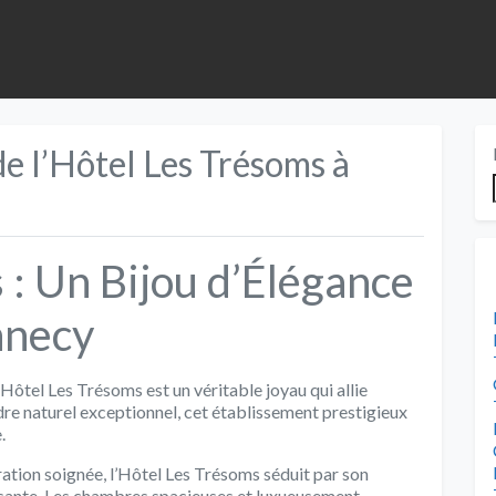
e l’Hôtel Les Trésoms à
 : Un Bijou d’Élégance
nnecy
’Hôtel Les Trésoms est un véritable joyau qui allie
re naturel exceptionnel, cet établissement prestigieux
.
ration soignée, l’Hôtel Les Trésoms séduit par son
sante. Les chambres spacieuses et luxueusement