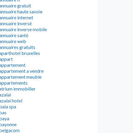
annuaire gratuit
annuaire haute savoie
annuaire internet
annuaire inversé
annuaire inverse mobile
annuaire santé
annuaire web
annuaires gratuits
aparthotel bruxelles
appart
appartement
appartement a vendre
appartement meuble
appartements
atrium immobilier
azalai
azalai hotel
baia spa
bas
baya
bayonne
belgacom