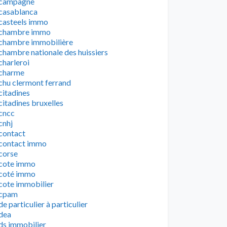
campagne
casablanca
casteels immo
chambre immo
chambre immobilière
chambre nationale des huissiers
charleroi
charme
chu clermont ferrand
citadines
citadines bruxelles
cncc
cnhj
contact
contact immo
corse
cote immo
coté immo
cote immobilier
cpam
de particulier à particulier
dea
ds immobilier