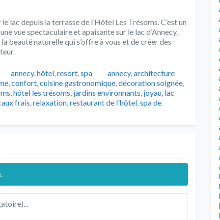
 le lac depuis la terrasse de l’Hôtel Les Trésoms. C’est un
ne vue spectaculaire et apaisante sur le lac d’Annecy.
a beauté naturelle qui s’offre à vous et de créer des
teur.
Catégories
Tags
annecy
,
hôtel
,
resort
,
spa
annecy
,
architecture
me
,
confort
,
cuisine gastronomique
,
décoration soignée
,
soms
,
hôtel les trésoms
,
jardins environnants
,
joyau
,
lac
caux frais
,
relaxation
,
restaurant de l'hôtel
,
spa de
.