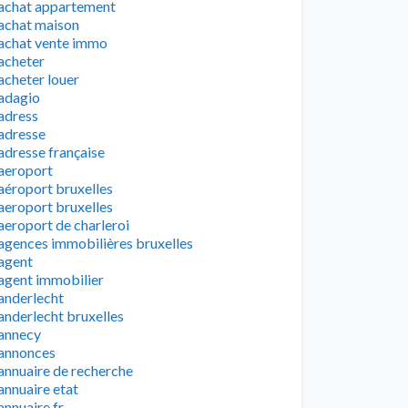
achat appartement
achat maison
achat vente immo
acheter
acheter louer
adagio
adress
adresse
adresse française
aeroport
aéroport bruxelles
aeroport bruxelles
aeroport de charleroi
agences immobilières bruxelles
agent
agent immobilier
anderlecht
anderlecht bruxelles
annecy
annonces
annuaire de recherche
annuaire etat
annuaire fr