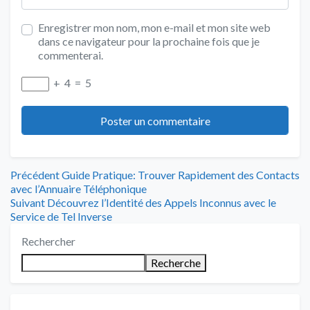
Enregistrer mon nom, mon e-mail et mon site web
dans ce navigateur pour la prochaine fois que je
commenterai.
+
4
=
5
Navigation
Article
Précédent
Guide Pratique: Trouver Rapidement des Contacts
précédent
avec l’Annuaire Téléphonique
de
Article
:
Suivant
Découvrez l’Identité des Appels Inconnus avec le
suivant
Service de Tel Inverse
l’article
:
Rechercher
Recherche