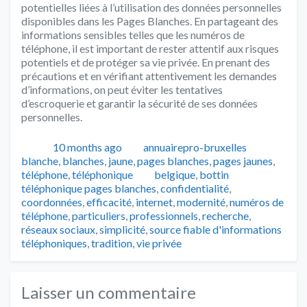
potentielles liées à l’utilisation des données personnelles
disponibles dans les Pages Blanches. En partageant des
informations sensibles telles que les numéros de
téléphone, il est important de rester attentif aux risques
potentiels et de protéger sa vie privée. En prenant des
précautions et en vérifiant attentivement les demandes
d’informations, on peut éviter les tentatives
d’escroquerie et garantir la sécurité de ses données
personnelles.
Publié
Auteur
Catégori
10 months ago
annuairepro-bruxelles
blanche
,
blanches
,
jaune
,
pages blanches
,
pages jaunes
,
Tags
téléphone
,
téléphonique
belgique
,
bottin
téléphonique pages blanches
,
confidentialité
,
coordonnées
,
efficacité
,
internet
,
modernité
,
numéros de
téléphone
,
particuliers
,
professionnels
,
recherche
,
réseaux sociaux
,
simplicité
,
source fiable d'informations
téléphoniques
,
tradition
,
vie privée
Laisser un commentaire