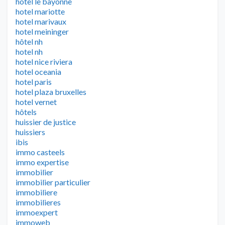
hotel le bayonne
hotel mariotte
hotel marivaux
hotel meininger
hôtel nh
hotel nh
hotel nice riviera
hotel oceania
hotel paris
hotel plaza bruxelles
hotel vernet
hôtels
huissier de justice
huissiers
ibis
immo casteels
immo expertise
immobilier
immobilier particulier
immobiliere
immobilieres
immoexpert
immoweb