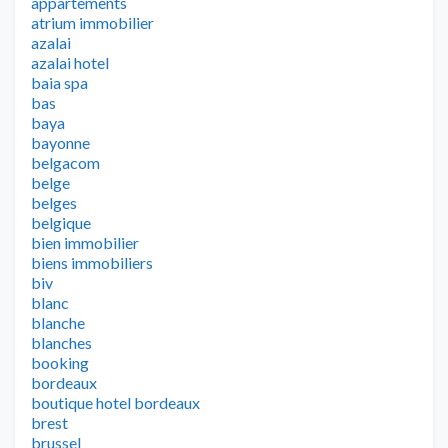
appartements
atrium immobilier
azalai
azalai hotel
baia spa
bas
baya
bayonne
belgacom
belge
belges
belgique
bien immobilier
biens immobiliers
biv
blanc
blanche
blanches
booking
bordeaux
boutique hotel bordeaux
brest
brussel