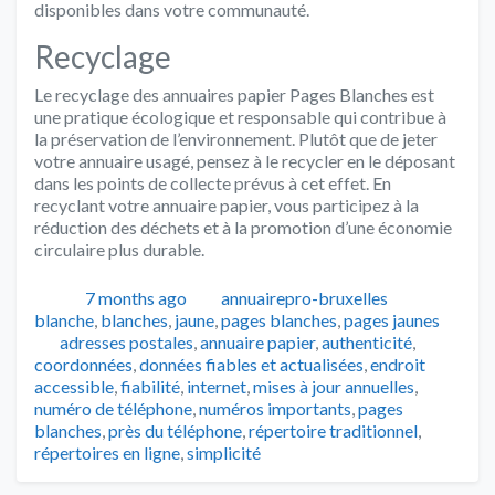
disponibles dans votre communauté.
Recyclage
Le recyclage des annuaires papier Pages Blanches est
une pratique écologique et responsable qui contribue à
la préservation de l’environnement. Plutôt que de jeter
votre annuaire usagé, pensez à le recycler en le déposant
dans les points de collecte prévus à cet effet. En
recyclant votre annuaire papier, vous participez à la
réduction des déchets et à la promotion d’une économie
circulaire plus durable.
Publié
Auteur
Catégorie
7 months ago
annuairepro-bruxelles
blanche
,
blanches
,
jaune
,
pages blanches
,
pages jaunes
Tags
adresses postales
,
annuaire papier
,
authenticité
,
coordonnées
,
données fiables et actualisées
,
endroit
accessible
,
fiabilité
,
internet
,
mises à jour annuelles
,
numéro de téléphone
,
numéros importants
,
pages
blanches
,
près du téléphone
,
répertoire traditionnel
,
répertoires en ligne
,
simplicité