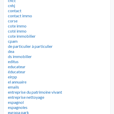
cncc
cnhj
contact
contact immo
corse
cote immo
coté immo
cote immobilier
cpam
de particulier à particulier
dea
ds immobilier
editus
educateur
éducateur
eirpp
el annuaire
emails
entreprise du patrimoine vivant
entreprise nettoyage
espagnol
espagnoles
europa park