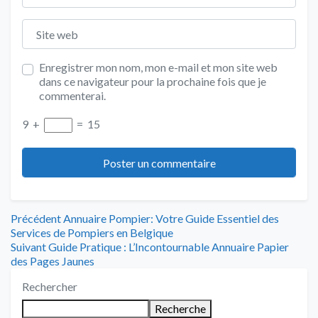
Site web
Enregistrer mon nom, mon e-mail et mon site web
dans ce navigateur pour la prochaine fois que je
commenterai.
9
+
=
15
Navigation
Article
Précédent
Annuaire Pompier: Votre Guide Essentiel des
précédent
Services de Pompiers en Belgique
de
Article
:
Suivant
Guide Pratique : L’Incontournable Annuaire Papier
suivant
des Pages Jaunes
l’article
:
Rechercher
Recherche