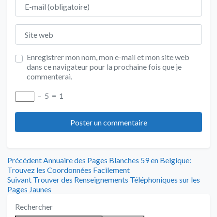
E-mail
Site web
Enregistrer mon nom, mon e-mail et mon site web
dans ce navigateur pour la prochaine fois que je
commenterai.
−
5
=
1
Navigation
Article
Précédent
Annuaire des Pages Blanches 59 en Belgique:
précédent
Trouvez les Coordonnées Facilement
de
Article
:
Suivant
Trouver des Renseignements Téléphoniques sur les
suivant
Pages Jaunes
l’article
:
Rechercher