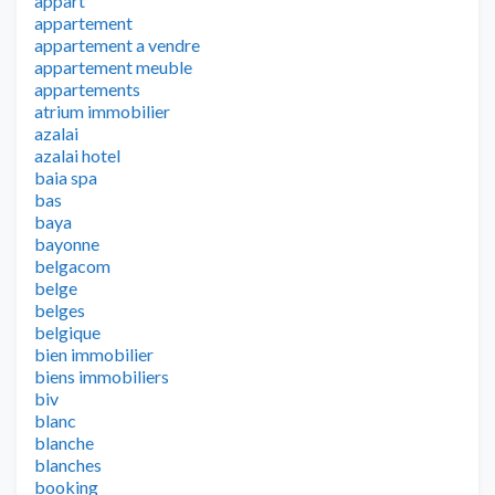
appart
appartement
appartement a vendre
appartement meuble
appartements
atrium immobilier
azalai
azalai hotel
baia spa
bas
baya
bayonne
belgacom
belge
belges
belgique
bien immobilier
biens immobiliers
biv
blanc
blanche
blanches
booking