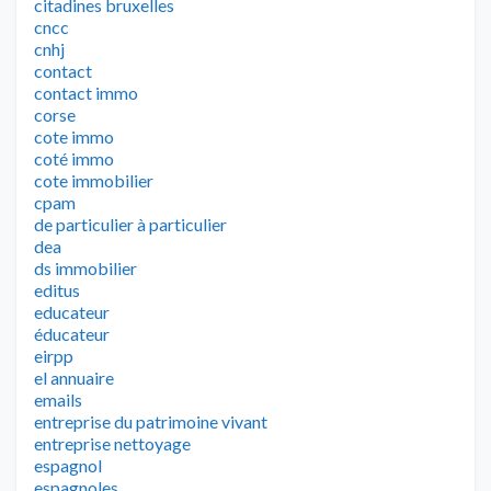
citadines bruxelles
cncc
cnhj
contact
contact immo
corse
cote immo
coté immo
cote immobilier
cpam
de particulier à particulier
dea
ds immobilier
editus
educateur
éducateur
eirpp
el annuaire
emails
entreprise du patrimoine vivant
entreprise nettoyage
espagnol
espagnoles