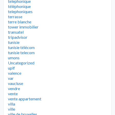
telephonique
téléphonique
telephoniques
terrasse
terre blanche
tower immobilier
transatel
tripadvisor
tunisie
tunisie télécom
tunisie telecom
umons
Uncategorized
uplf
valence
var
vaucluse
vendre
vente
vente appartement
villa
ville
ville de bruxelles