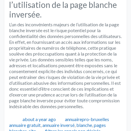
l’utilisation de la page blanche
inversée.
L’un des inconvénients majeurs de l’utilisation de la page
blanche inversée est le risque potentiel pour la
confidentialité des données personnelles des utilisateurs.
En effet, en fournissant un accès aux informations sur les
propriétaires de numéros de téléphone, cette pratique
soulève des préoccupations quant à la protection de la
vie privée. Les données sensibles telles que les noms,
adresses et localisations peuvent être exposées sans le
consentement explicite des individus concernés, ce qui
peut entraîner des risques de violation de la vie privée et
d’utilisation abusive des informations personnelles. Il est
donc essentiel d’être conscient de ces implications et
d’exercer une prudence accrue lors de l’utilisation de la
page blanche inversée pour éviter toute compromission
indésirable des données personnelles.
Publié
Auteur
Catégo
about a year ago
annuairepro-bruxelles
annuaire gratuit
,
annuaire inversé
,
blanche
,
pages
Tags
blanches
,
site
filtrer les appels non désirés
,