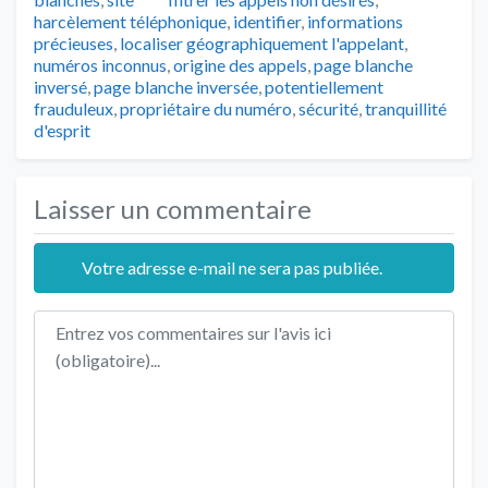
harcèlement téléphonique
,
identifier
,
informations
précieuses
,
localiser géographiquement l'appelant
,
numéros inconnus
,
origine des appels
,
page blanche
inversé
,
page blanche inversée
,
potentiellement
frauduleux
,
propriétaire du numéro
,
sécurité
,
tranquillité
d'esprit
Laisser un commentaire
Votre adresse e-mail ne sera pas publiée.
Texte de l'avis