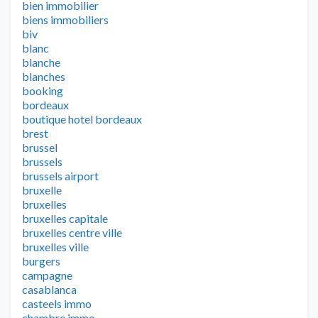
bien immobilier
biens immobiliers
biv
blanc
blanche
blanches
booking
bordeaux
boutique hotel bordeaux
brest
brussel
brussels
brussels airport
bruxelle
bruxelles
bruxelles capitale
bruxelles centre ville
bruxelles ville
burgers
campagne
casablanca
casteels immo
chambre immo