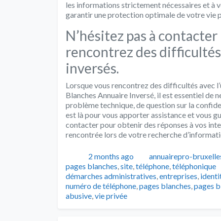
les informations strictement nécessaires et à v
garantir une protection optimale de votre vie p
N’hésitez pas à contacter l
rencontrez des difficultés
inversés.
Lorsque vous rencontrez des difficultés avec l’
Blanches Annuaire Inversé, il est essentiel de ne
problème technique, de question sur la confiden
est là pour vous apporter assistance et vous guid
contacter pour obtenir des réponses à vos inte
rencontrée lors de votre recherche d’informatio
Publié
Auteur
2 months ago
annuairepro-bruxelle
pages blanches
,
site
,
téléphone
,
téléphonique
démarches administratives
,
entreprises
,
identi
numéro de téléphone
,
pages blanches
,
pages b
abusive
,
vie privée