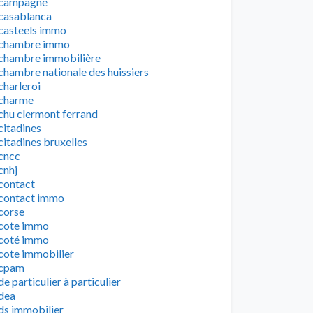
campagne
casablanca
casteels immo
chambre immo
chambre immobilière
chambre nationale des huissiers
charleroi
charme
chu clermont ferrand
citadines
citadines bruxelles
cncc
cnhj
contact
contact immo
corse
cote immo
coté immo
cote immobilier
cpam
de particulier à particulier
dea
ds immobilier