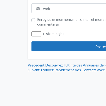
Site web
Enregistrer mon nom, mon e-mail et mon sit
commenterai.
+
six
=
eight
Navigation
Article
Précédent
Découvrez l’Utilité des Annuaires de 
Article
précédent
Suivant
Trouvez Rapidement Vos Contacts avec 
de
suivant
:
:
l’article