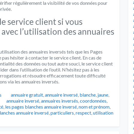
érifier régulièrement la visibilité de vos données pour
rivée.
e service client si vous
 avec l’utilisation des annuaires
utilisation des annuaires inversés tels que les Pages
 pas hésiter à contacter le service client. En cas de
tialité des données ou tout autre souci, le service client
er dans l’utilisation de l’outil. N’hésitez pas à les
rrogations et résoudre efficacement toute difficulté
ns via les annuaires inversés.
Catégories
s
annuaire gratuit
,
annuaire inversé
,
blanche
,
jaune
,
Tags
annuaire inversé
,
annuaires inversés
,
coordonnées
,
té
,
les pages blanches annuaire inversé
,
nom et prénom
,
lanches annuaire inversé
,
particuliers
,
respect
,
utilisation