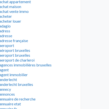
achat appartement
achat maison
achat vente immo
acheter
acheter louer
adagio
adress
adresse
adresse française
aeroport
aéroport bruxelles
aeroport bruxelles
aeroport de charleroi
agences immobilières bruxelles
agent
agent immobilier
anderlecht
anderlecht bruxelles
annecy
annonces
annuaire de recherche
annuaire etat
annuaire fr