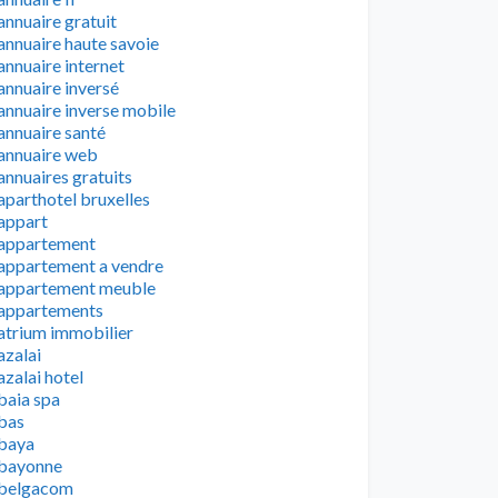
annuaire gratuit
annuaire haute savoie
annuaire internet
annuaire inversé
annuaire inverse mobile
annuaire santé
annuaire web
annuaires gratuits
aparthotel bruxelles
appart
appartement
appartement a vendre
appartement meuble
appartements
atrium immobilier
azalai
azalai hotel
baia spa
bas
baya
bayonne
belgacom