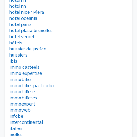
hotel nh
hotel nice riviera
hotel oceania
hotel paris
hotel plaza bruxelles
hotel vernet
hôtels
huissier de justice
huissiers
ibis
immo casteels
immo expertise
immobilier
immobilier particulier
immobiliere
immobilieres
immoexpert
immoweb
infobel
intercontinental
italien
ixelles