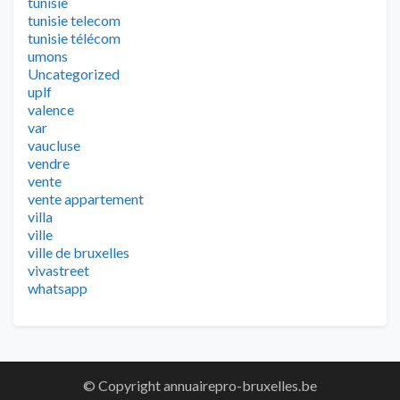
tunisie
tunisie telecom
tunisie télécom
umons
Uncategorized
uplf
valence
var
vaucluse
vendre
vente
vente appartement
villa
ville
ville de bruxelles
vivastreet
whatsapp
© Copyright annuairepro-bruxelles.be