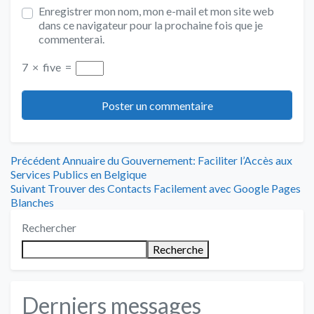
Enregistrer mon nom, mon e-mail et mon site web
dans ce navigateur pour la prochaine fois que je
commenterai.
7
×
five
=
Navigation
Article
Précédent
Annuaire du Gouvernement: Faciliter l’Accès aux
précédent
Services Publics en Belgique
de
Article
:
Suivant
Trouver des Contacts Facilement avec Google Pages
suivant
Blanches
l’article
:
Rechercher
Recherche
Derniers messages