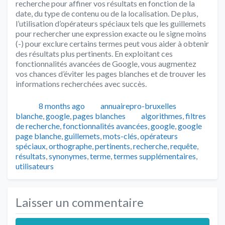
recherche pour affiner vos résultats en fonction de la
date, du type de contenu ou de la localisation. De plus,
l’utilisation d’opérateurs spéciaux tels que les guillemets
pour rechercher une expression exacte ou le signe moins
(-) pour exclure certains termes peut vous aider à obtenir
des résultats plus pertinents. En exploitant ces
fonctionnalités avancées de Google, vous augmentez
vos chances d’éviter les pages blanches et de trouver les
informations recherchées avec succès.
Publié
Auteur
Catégorie
8 months ago
annuairepro-bruxelles
Tags
blanche
,
google
,
pages blanches
algorithmes
,
filtres
de recherche
,
fonctionnalités avancées
,
google
,
google
page blanche
,
guillemets
,
mots-clés
,
opérateurs
spéciaux
,
orthographe
,
pertinents
,
recherche
,
requête
,
résultats
,
synonymes
,
terme
,
termes supplémentaires
,
utilisateurs
Laisser un commentaire