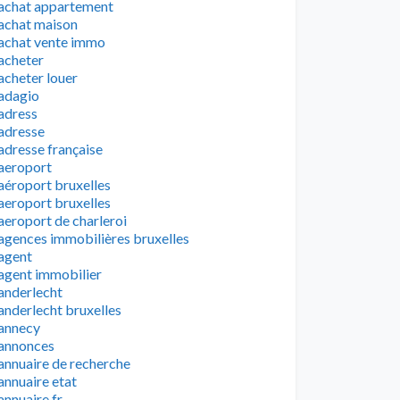
achat appartement
achat maison
achat vente immo
acheter
acheter louer
adagio
adress
adresse
adresse française
aeroport
aéroport bruxelles
aeroport bruxelles
aeroport de charleroi
agences immobilières bruxelles
agent
agent immobilier
anderlecht
anderlecht bruxelles
annecy
annonces
annuaire de recherche
annuaire etat
annuaire fr