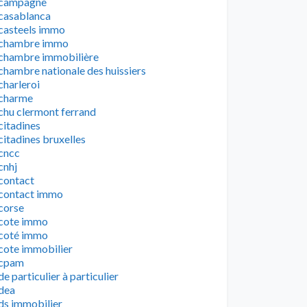
campagne
casablanca
casteels immo
chambre immo
chambre immobilière
chambre nationale des huissiers
charleroi
charme
chu clermont ferrand
citadines
citadines bruxelles
cncc
cnhj
contact
contact immo
corse
cote immo
coté immo
cote immobilier
cpam
de particulier à particulier
dea
ds immobilier