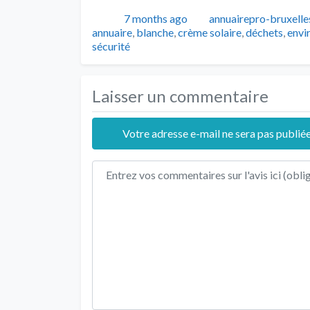
Publié
Auteur
7 months ago
annuairepro-bruxelle
annuaire
,
blanche
,
crème solaire
,
déchets
,
envi
sécurité
Laisser un commentaire
Votre adresse e-mail ne sera pas publiée
Texte de l'avis