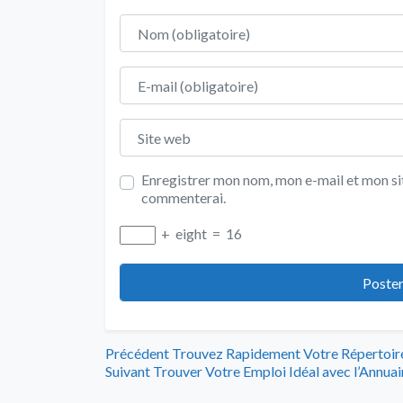
Nom
E-mail
Site web
Enregistrer mon nom, mon e-mail et mon sit
commenterai.
+
eight
=
16
Navigation
Article
Précédent
Trouvez Rapidement Votre Répertoire
Article
précédent
Suivant
Trouver Votre Emploi Idéal avec l’Annuai
de
suivant
: