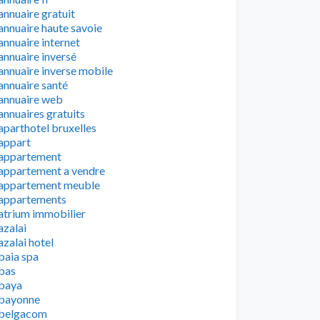
annuaire gratuit
annuaire haute savoie
annuaire internet
annuaire inversé
annuaire inverse mobile
annuaire santé
annuaire web
annuaires gratuits
aparthotel bruxelles
appart
appartement
appartement a vendre
appartement meuble
appartements
atrium immobilier
azalai
azalai hotel
baia spa
bas
baya
bayonne
belgacom