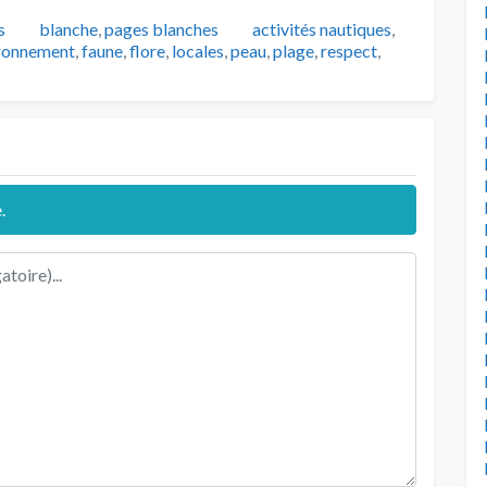
Catégories
Tags
s
blanche
,
pages blanches
activités nautiques
,
ronnement
,
faune
,
flore
,
locales
,
peau
,
plage
,
respect
,
.