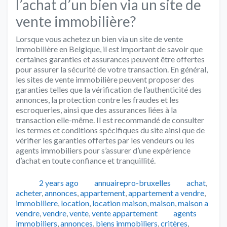
l’achat d’un bien via un site de
vente immobilière?
Lorsque vous achetez un bien via un site de vente
immobilière en Belgique, il est important de savoir que
certaines garanties et assurances peuvent être offertes
pour assurer la sécurité de votre transaction. En général,
les sites de vente immobilière peuvent proposer des
garanties telles que la vérification de l’authenticité des
annonces, la protection contre les fraudes et les
escroqueries, ainsi que des assurances liées à la
transaction elle-même. Il est recommandé de consulter
les termes et conditions spécifiques du site ainsi que de
vérifier les garanties offertes par les vendeurs ou les
agents immobiliers pour s’assurer d’une expérience
d’achat en toute confiance et tranquillité.
Publié
Auteur
Catégories
2 years ago
annuairepro-bruxelles
achat
,
acheter
,
annonces
,
appartement
,
appartement a vendre
,
immobiliere
,
location
,
location maison
,
maison
,
maison a
Tags
vendre
,
vendre
,
vente
,
vente appartement
agents
immobiliers
,
annonces
,
biens immobiliers
,
critères
,