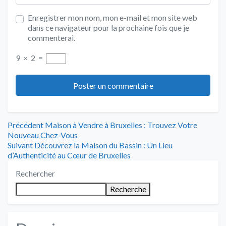
Enregistrer mon nom, mon e-mail et mon site web
dans ce navigateur pour la prochaine fois que je
commenterai.
9
×
2
=
Navigation
Article
Précédent
Maison à Vendre à Bruxelles : Trouvez Votre
précédent
Nouveau Chez-Vous
de
Article
:
Suivant
Découvrez la Maison du Bassin : Un Lieu
suivant
d’Authenticité au Cœur de Bruxelles
l’article
:
Rechercher
Recherche