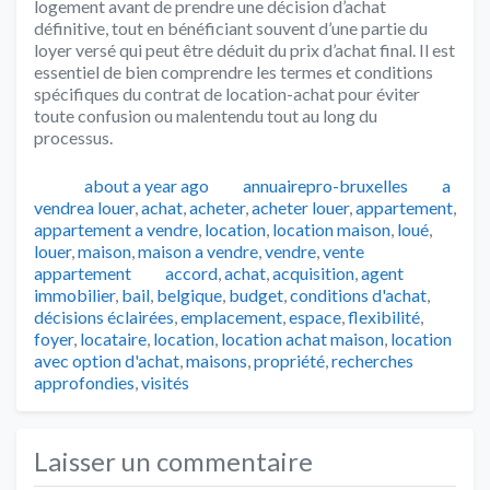
logement avant de prendre une décision d’achat
définitive, tout en bénéficiant souvent d’une partie du
loyer versé qui peut être déduit du prix d’achat final. Il est
essentiel de bien comprendre les termes et conditions
spécifiques du contrat de location-achat pour éviter
toute confusion ou malentendu tout au long du
processus.
Publié
Auteur
Catég
about a year ago
annuairepro-bruxelles
a
vendrea louer
,
achat
,
acheter
,
acheter louer
,
appartement
,
appartement a vendre
,
location
,
location maison
,
loué
,
louer
,
maison
,
maison a vendre
,
vendre
,
vente
Tags
appartement
accord
,
achat
,
acquisition
,
agent
immobilier
,
bail
,
belgique
,
budget
,
conditions d'achat
,
décisions éclairées
,
emplacement
,
espace
,
flexibilité
,
foyer
,
locataire
,
location
,
location achat maison
,
location
avec option d'achat
,
maisons
,
propriété
,
recherches
approfondies
,
visités
Laisser un commentaire