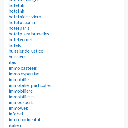
hôtel nh
hotel nh
hotel nice riviera
hotel oceania
hotel paris
hotel plaza bruxelles
hotel vernet
hôtels
huissier de justice
huissiers
ibis
immo casteels
immo expertise
immobilier
immobilier particulier
immobiliere
immobilieres
immoexpert
immoweb
infobel
intercontinental
italien