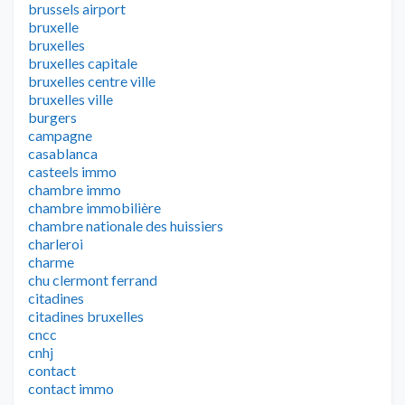
brussels airport
bruxelle
bruxelles
bruxelles capitale
bruxelles centre ville
bruxelles ville
burgers
campagne
casablanca
casteels immo
chambre immo
chambre immobilière
chambre nationale des huissiers
charleroi
charme
chu clermont ferrand
citadines
citadines bruxelles
cncc
cnhj
contact
contact immo