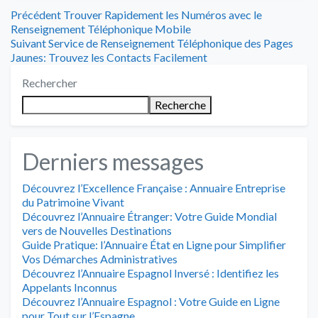
Navigation
Article
Précédent
Trouver Rapidement les Numéros avec le
précédent
Renseignement Téléphonique Mobile
de
Article
:
Suivant
Service de Renseignement Téléphonique des Pages
suivant
Jaunes: Trouvez les Contacts Facilement
l’article
:
Rechercher
Recherche
Derniers messages
Découvrez l’Excellence Française : Annuaire Entreprise
du Patrimoine Vivant
Découvrez l’Annuaire Étranger: Votre Guide Mondial
vers de Nouvelles Destinations
Guide Pratique: l’Annuaire État en Ligne pour Simplifier
Vos Démarches Administratives
Découvrez l’Annuaire Espagnol Inversé : Identifiez les
Appelants Inconnus
Découvrez l’Annuaire Espagnol : Votre Guide en Ligne
pour Tout sur l’Espagne