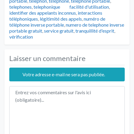
portable
,
telephon
,
téléphone
,
telephone portable
,
Tags
telephones
,
telephonique
facilité d'utilisation
,
identifier des appelants inconnus
,
interactions
téléphoniques
,
légitimité des appels
,
numéro de
téléphone inverse portable
,
numero de telephone inverse
portable gratuit
,
service gratuit
,
tranquillité d'esprit
,
vérification
Laisser un commentaire
Votre adresse e-mail ne sera pas publiée.
Texte de l'avis