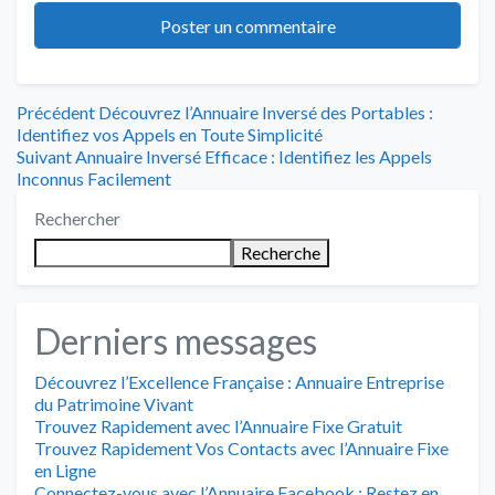
Navigation
Article
Précédent
Découvrez l’Annuaire Inversé des Portables :
précédent
Identifiez vos Appels en Toute Simplicité
de
Article
:
Suivant
Annuaire Inversé Efficace : Identifiez les Appels
suivant
Inconnus Facilement
l’article
:
Rechercher
Recherche
Derniers messages
Découvrez l’Excellence Française : Annuaire Entreprise
du Patrimoine Vivant
Trouvez Rapidement avec l’Annuaire Fixe Gratuit
Trouvez Rapidement Vos Contacts avec l’Annuaire Fixe
en Ligne
Connectez-vous avec l’Annuaire Facebook : Restez en