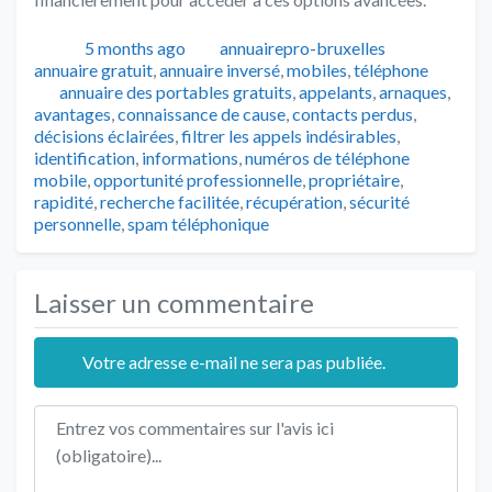
Publié
Auteur
Catégorie
5 months ago
annuairepro-bruxelles
annuaire gratuit
,
annuaire inversé
,
mobiles
,
téléphone
Tags
annuaire des portables gratuits
,
appelants
,
arnaques
,
avantages
,
connaissance de cause
,
contacts perdus
,
décisions éclairées
,
filtrer les appels indésirables
,
identification
,
informations
,
numéros de téléphone
mobile
,
opportunité professionnelle
,
propriétaire
,
rapidité
,
recherche facilitée
,
récupération
,
sécurité
personnelle
,
spam téléphonique
Laisser un commentaire
Votre adresse e-mail ne sera pas publiée.
Texte de l'avis