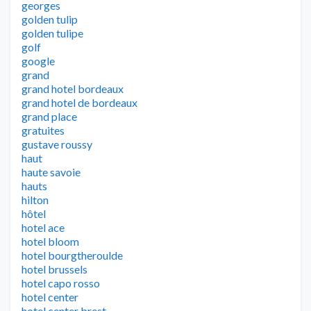
georges
golden tulip
golden tulipe
golf
google
grand
grand hotel bordeaux
grand hotel de bordeaux
grand place
gratuites
gustave roussy
haut
haute savoie
hauts
hilton
hôtel
hotel ace
hotel bloom
hotel bourgtheroulde
hotel brussels
hotel capo rosso
hotel center
hotel center brest