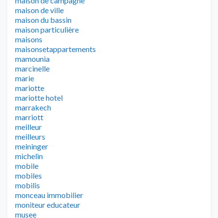
maison de campagne
maison de ville
maison du bassin
maison particulière
maisons
maisonsetappartements
mamounia
marcinelle
marie
mariotte
mariotte hotel
marrakech
marriott
meilleur
meilleurs
meininger
michelin
mobile
mobiles
mobilis
monceau immobilier
moniteur educateur
musee