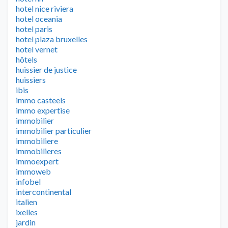
hotel nice riviera
hotel oceania
hotel paris
hotel plaza bruxelles
hotel vernet
hôtels
huissier de justice
huissiers
ibis
immo casteels
immo expertise
immobilier
immobilier particulier
immobiliere
immobilieres
immoexpert
immoweb
infobel
intercontinental
italien
ixelles
jardin