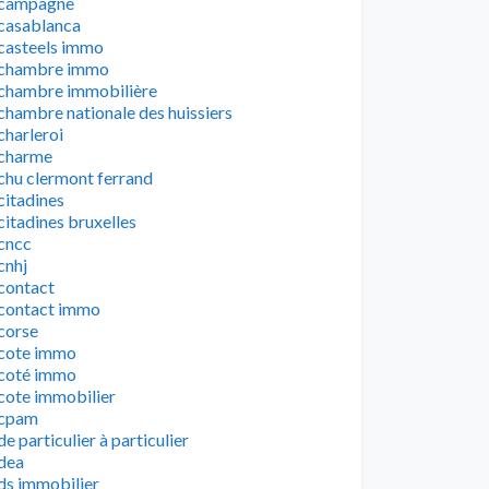
campagne
casablanca
casteels immo
chambre immo
chambre immobilière
chambre nationale des huissiers
charleroi
charme
chu clermont ferrand
citadines
citadines bruxelles
cncc
cnhj
contact
contact immo
corse
cote immo
coté immo
cote immobilier
cpam
de particulier à particulier
dea
ds immobilier