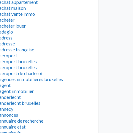
achat appartement
achat maison
achat vente immo
acheter
acheter louer
adagio
adress
adresse
adresse française
aeroport
aéroport bruxelles
aeroport bruxelles
aeroport de charleroi
agences immobilières bruxelles
agent
agent immobilier
anderlecht
anderlecht bruxelles
annecy
annonces
annuaire de recherche
annuaire etat
annuaire fr