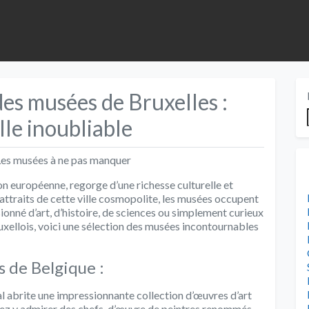
des musées de Bruxelles :
le inoubliable
 Les musées à ne pas manquer
ion européenne, regorge d’une richesse culturelle et
attraits de cette ville cosmopolite, les musées occupent
nné d’art, d’histoire, de sciences ou simplement curieux
xellois, voici une sélection des musées incontournables
 de Belgique :
l abrite une impressionnante collection d’œuvres d’art
rez y admirer des chefs-d’œuvre de peintres renommés