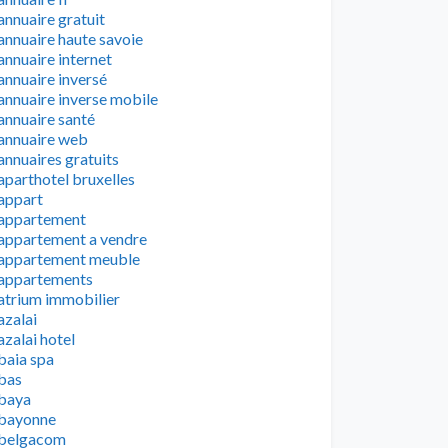
annuaire gratuit
annuaire haute savoie
annuaire internet
annuaire inversé
annuaire inverse mobile
annuaire santé
annuaire web
annuaires gratuits
aparthotel bruxelles
appart
appartement
appartement a vendre
appartement meuble
appartements
atrium immobilier
azalai
azalai hotel
baia spa
bas
baya
bayonne
belgacom