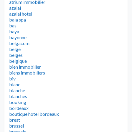
atrium immobilier
azalai
azalai hotel
baia spa
bas
baya
bayonne
belgacom
belge
belges
belgique
bien immobilier
biens immobiliers
biv
blanc
blanche
blanches
booking
bordeaux
boutique hotel bordeaux
brest
brussel
brussels