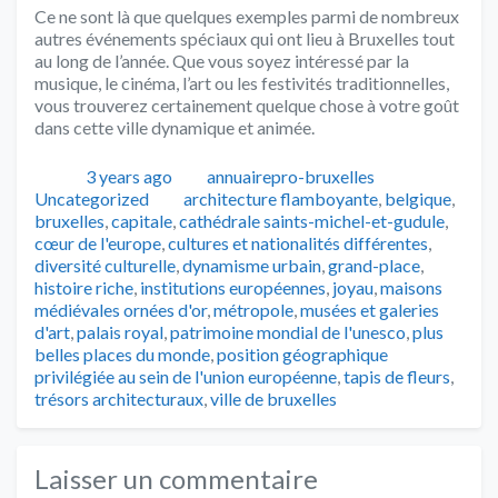
Ce ne sont là que quelques exemples parmi de nombreux
autres événements spéciaux qui ont lieu à Bruxelles tout
au long de l’année. Que vous soyez intéressé par la
musique, le cinéma, l’art ou les festivités traditionnelles,
vous trouverez certainement quelque chose à votre goût
dans cette ville dynamique et animée.
Publié
Auteur
Catégories
3 years ago
annuairepro-bruxelles
Tags
Uncategorized
architecture flamboyante
,
belgique
,
bruxelles
,
capitale
,
cathédrale saints-michel-et-gudule
,
cœur de l'europe
,
cultures et nationalités différentes
,
diversité culturelle
,
dynamisme urbain
,
grand-place
,
histoire riche
,
institutions européennes
,
joyau
,
maisons
médiévales ornées d'or
,
métropole
,
musées et galeries
d'art
,
palais royal
,
patrimoine mondial de l'unesco
,
plus
belles places du monde
,
position géographique
privilégiée au sein de l'union européenne
,
tapis de fleurs
,
trésors architecturaux
,
ville de bruxelles
Laisser un commentaire