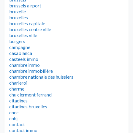
brussels airport
bruxelle
bruxelles
bruxelles capitale
bruxelles centre ville
bruxelles ville
burgers
campagne
casablanca
casteels immo
chambre immo
chambre immobilière
chambre nationale des huissiers
charleroi
charme
chu clermont ferrand
citadines
citadines bruxelles
cncc
cnhj
contact
contact immo