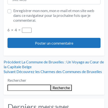
Enregistrer mon nom, mon e-mail et mon site web
dans ce navigateur pour la prochaine fois que je
commenterai.
6
×
4
=
Navigation
Article
Précédent
La Commune de Bruxelles : Un Voyage au Cœur de
précédent
la Capitale Belge
de
Article
:
Suivant
Découvrez les Charmes des Communes de Bruxelles
suivant
l’article
Rechercher
:
Recherche
Derniers messages