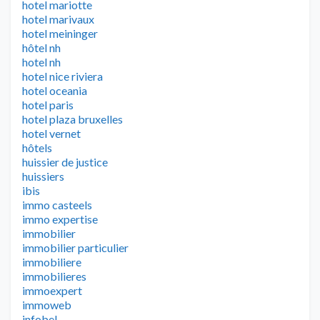
hotel mariotte
hotel marivaux
hotel meininger
hôtel nh
hotel nh
hotel nice riviera
hotel oceania
hotel paris
hotel plaza bruxelles
hotel vernet
hôtels
huissier de justice
huissiers
ibis
immo casteels
immo expertise
immobilier
immobilier particulier
immobiliere
immobilieres
immoexpert
immoweb
infobel