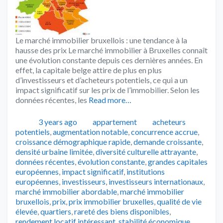
Le marché immobilier bruxellois : une tendance à la
hausse des prix Le marché immobilier à Bruxelles connaît
une évolution constante depuis ces dernières années. En
effet, la capitale belge attire de plus en plus
d’investisseurs et d’acheteurs potentiels, ce qui a un
impact significatif sur les prix de l’immobilier. Selon les
données récentes, les
Read more…
Publié
Catégories
Tags
3 years ago
appartement
acheteurs
potentiels
,
augmentation notable
,
concurrence accrue
,
croissance démographique rapide
,
demande croissante
,
densité urbaine limitée
,
diversité culturelle attrayante
,
données récentes
,
évolution constante
,
grandes capitales
européennes
,
impact significatif
,
institutions
européennes
,
investisseurs
,
investisseurs internationaux
,
marché immobilier abordable
,
marché immobilier
bruxellois
,
prix
,
prix immobilier bruxelles
,
qualité de vie
élevée
,
quartiers
,
rareté des biens disponibles
,
rendement locatif intéressant
,
stabilité économique