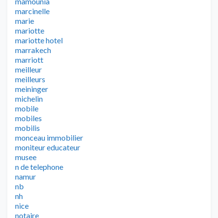
mamounia
marcinelle
marie
mariotte
mariotte hotel
marrakech
marriott
meilleur
meilleurs
meininger
michelin
mobile
mobiles
mobilis
monceau immobilier
moniteur educateur
musee
n de telephone
namur
nb
nh
nice
notaire