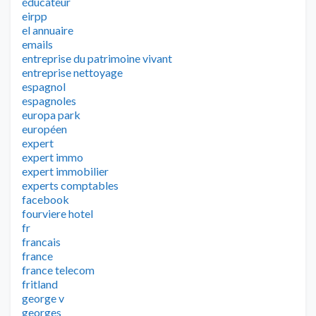
éducateur
eirpp
el annuaire
emails
entreprise du patrimoine vivant
entreprise nettoyage
espagnol
espagnoles
europa park
européen
expert
expert immo
expert immobilier
experts comptables
facebook
fourviere hotel
fr
francais
france
france telecom
fritland
george v
georges