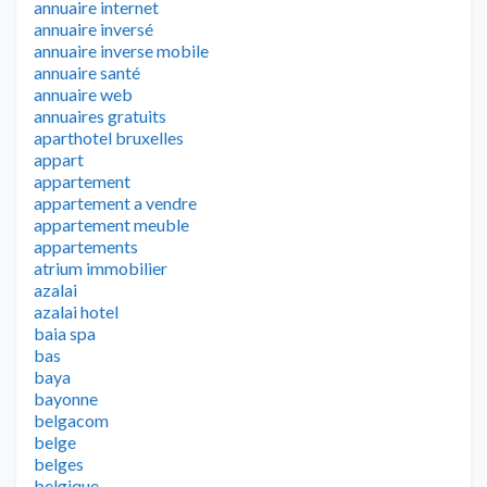
annuaire internet
annuaire inversé
annuaire inverse mobile
annuaire santé
annuaire web
annuaires gratuits
aparthotel bruxelles
appart
appartement
appartement a vendre
appartement meuble
appartements
atrium immobilier
azalai
azalai hotel
baia spa
bas
baya
bayonne
belgacom
belge
belges
belgique