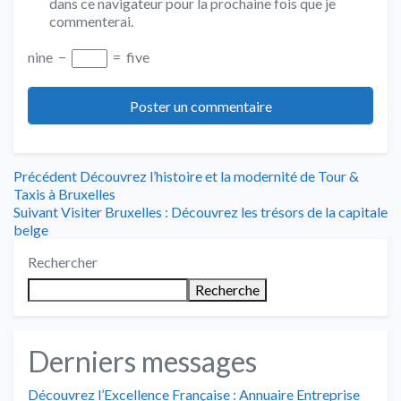
dans ce navigateur pour la prochaine fois que je
commenterai.
nine
−
=
five
Navigation
Article
Précédent
Découvrez l’histoire et la modernité de Tour &
précédent
Taxis à Bruxelles
de
Article
:
Suivant
Visiter Bruxelles : Découvrez les trésors de la capitale
suivant
belge
l’article
:
Rechercher
Recherche
Derniers messages
Découvrez l’Excellence Française : Annuaire Entreprise