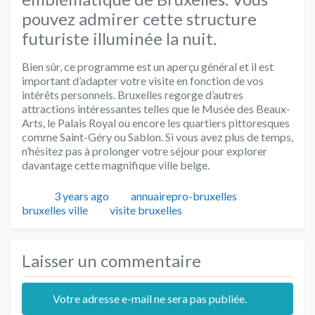
pouvez admirer cette structure
futuriste illuminée la nuit.
Bien sûr, ce programme est un aperçu général et il est
important d’adapter votre visite en fonction de vos
intérêts personnels. Bruxelles regorge d’autres
attractions intéressantes telles que le Musée des Beaux-
Arts, le Palais Royal ou encore les quartiers pittoresques
comme Saint-Géry ou Sablon. Si vous avez plus de temps,
n’hésitez pas à prolonger votre séjour pour explorer
davantage cette magnifique ville belge.
Publié
Auteur
Catégories
3 years ago
annuairepro-bruxelles
Tags
bruxelles ville
visite bruxelles
Laisser un commentaire
Votre adresse e-mail ne sera pas publiée.